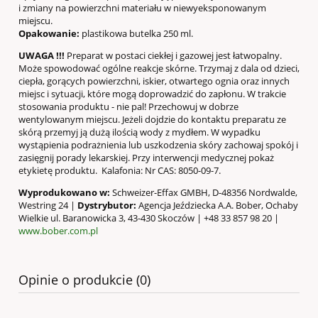
i zmiany na powierzchni materiału w niewyeksponowanym
miejscu.
Opakowanie:
plastikowa butelka 250 ml.
UWAGA !!!
Preparat w postaci ciekłej i gazowej jest łatwopalny.
Może spowodować ogólne reakcje skórne. Trzymaj z dala od dzieci,
ciepła, gorących powierzchni, iskier, otwartego ognia oraz innych
miejsc i sytuacji, które mogą doprowadzić do zapłonu. W trakcie
stosowania produktu - nie pal! Przechowuj w dobrze
wentylowanym miejscu. Jeżeli dojdzie do kontaktu preparatu ze
skórą przemyj ją dużą ilością wody z mydłem. W wypadku
wystąpienia podrażnienia lub uszkodzenia skóry zachowaj spokój i
zasięgnij porady lekarskiej. Przy interwencji medycznej pokaż
etykietę produktu. Kalafonia: Nr CAS: 8050-09-7.
Wyprodukowano w:
Schweizer-Effax GMBH, D-48356 Nordwalde,
Westring 24 |
Dystrybutor:
Agencja Jeździecka A.A. Bober, Ochaby
Wielkie ul. Baranowicka 3, 43-430 Skoczów | +48 33 857 98 20 |
www.bober.com.pl
Opinie o produkcie (0)