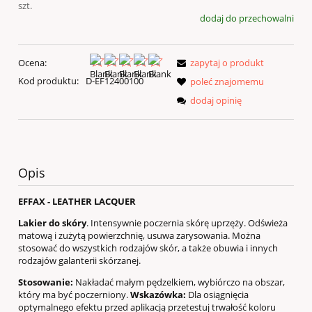
szt.
dodaj do przechowalni
Ocena:
zapytaj o produkt
Kod produktu:
D-EF12400100
poleć znajomemu
dodaj opinię
Opis
EFFAX - LEATHER LACQUER
Lakier do skóry
. Intensywnie poczernia skórę uprzęży. Odświeża
matową i zużytą powierzchnię, usuwa zarysowania. Można
stosować do wszystkich rodzajów skór, a także obuwia i innych
rodzajów galanterii skórzanej.
Stosowanie:
Nakładać małym pędzelkiem, wybiórczo na obszar,
który ma być poczerniony.
Wskazówka:
Dla osiągnięcia
optymalnego efektu przed aplikacją przetestuj trwałość koloru