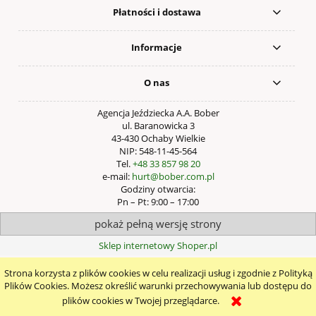
Płatności i dostawa
Informacje
O nas
Agencja Jeździecka A.A. Bober
ul. Baranowicka 3
43-430 Ochaby Wielkie
NIP: 548-11-45-564
Tel.
+48 33 857 98 20
e-mail:
hurt@bober.com.pl
Godziny otwarcia:
Pn – Pt: 9:00 – 17:00
pokaż pełną wersję strony
Sklep internetowy Shoper.pl
Strona korzysta z plików cookies w celu realizacji usług i zgodnie z Polityką
Plików Cookies. Możesz określić warunki przechowywania lub dostępu do
plików cookies w Twojej przeglądarce.