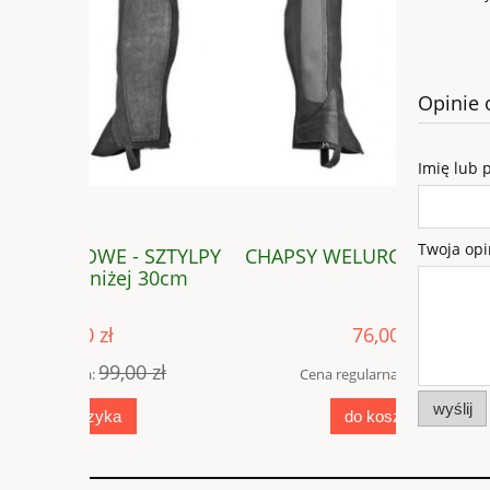
Opinie 
Imię lub 
Twoja opi
SZTYLPY
CHAPSY WELUROWE - SZTYLPY
CHAP
 30cm
niewymia
76,00 zł
 zł
99,00 zł
Cena regularna:
Cena
wyślij
do koszyka