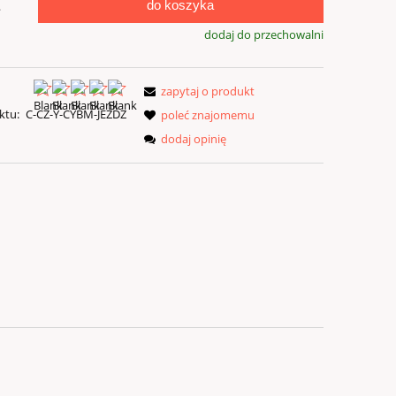
do koszyka
.
dodaj do przechowalni
zapytaj o produkt
ktu:
C-CZ-Y-CYBM-JEZDZ
poleć znajomemu
dodaj opinię