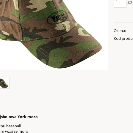
szt
Ocena:
Kod produ
jsbolowa York moro
ypu baseball
 wzorze moro