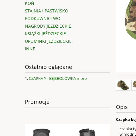
KOŃ
STAJNIA I PASTWISKO
PODKUWNICTWO
NAGRODY JEŹDZIECKIE
KSIĄŻKI JEŹDZIECKIE
UPOMINKI JEŹDZIECKIE
INNE
Ostatnio oglądane
CZAPKA Y - BEJSBOLÓWKA moro
Promocje
Opis
Czapka be
czapka t
w modnym