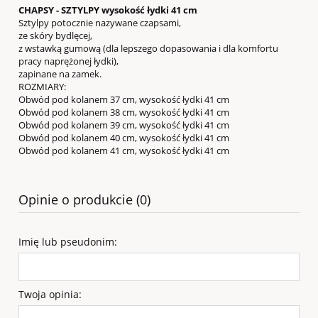
CHAPSY - SZTYLPY wysokość łydki 41 cm
Sztylpy potocznie nazywane czapsami,
ze skóry bydlęcej,
z wstawką gumową (dla lepszego dopasowania i dla komfortu
pracy naprężonej łydki),
zapinane na zamek.
ROZMIARY:
Obwód pod kolanem 37 cm, wysokość łydki 41 cm
Obwód pod kolanem 38 cm, wysokość łydki 41 cm
Obwód pod kolanem 39 cm, wysokość łydki 41 cm
Obwód pod kolanem 40 cm, wysokość łydki 41 cm
Obwód pod kolanem 41 cm, wysokość łydki 41 cm
Opinie o produkcie (0)
Imię lub pseudonim:
Twoja opinia: