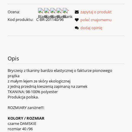
Ocena:
zapytaj o produkt
Kod produktu:
C-BR-201140/96
poleć znajomemu
dodaj opinię
Opis
Bryczesy z tkaniny bardzo elastycznej o fakturze pionowego
prążka
z małym lejem ze skóry ekologicznej
z jedną przednią kieszenią zapinaną na zamek
TKANINA:
98-100% polyester
Produkcja polska.
ROZMIARY zaniżne!!!:
KOLORY / ROZMIAR
czarne DAMSKIE
rozmiar 40 /96