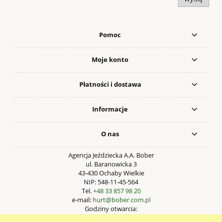
Pomoc
Moje konto
Płatności i dostawa
Informacje
O nas
Agencja Jeździecka A.A. Bober
ul. Baranowicka 3
43-430 Ochaby Wielkie
NIP: 548-11-45-564
Tel.
+48 33 857 98 20
e-mail:
hurt@bober.com.pl
Godziny otwarcia:
Pn – Pt: 9:00 – 17:00