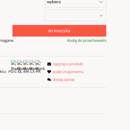
do koszyka
.
ymagane
dodaj do przechowalni
zapytaj o produkt
ktu:
PG-C-BL-MK-LX-PR
poleć znajomemu
dodaj opinię