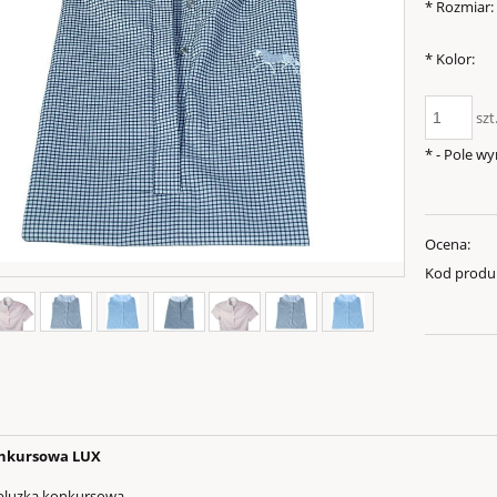
*
Rozmiar:
*
Kolor:
szt
*
- Pole w
Ocena:
Kod produ
onkursowa LUX
 bluzka konkursowa