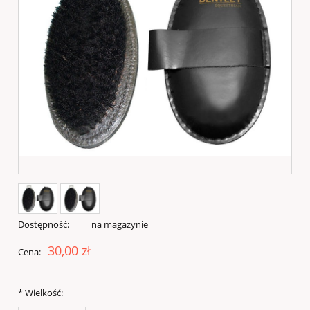
Dostępność:
na magazynie
30,00 zł
Cena:
*
Wielkość: