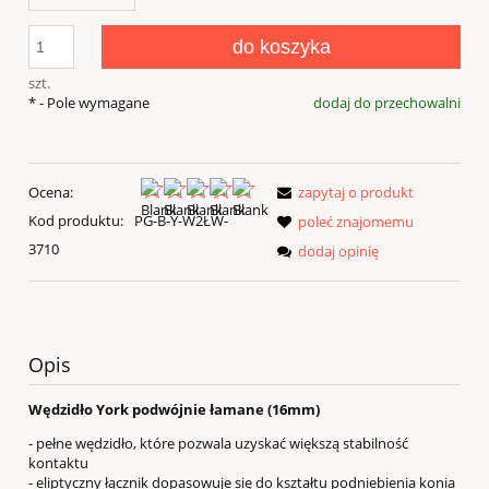
do koszyka
szt.
*
- Pole wymagane
dodaj do przechowalni
Ocena:
zapytaj o produkt
Kod produktu:
PG-B-Y-W2ŁW-
poleć znajomemu
3710
dodaj opinię
Opis
Wędzidło York podwójnie łamane (16mm)
- pełne wędzidło, które pozwala uzyskać większą stabilność
kontaktu
- eliptyczny łącznik dopasowuje się do kształtu podniebienia konia