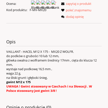
Ocena:
zapytaj o produkt
Kod produktu:
F-MV-MX20
poleć znajomemu
dodaj opinię
Opis
VAILLANT - HACEL M12 X 175 - MX20 Z WOLFR.
do podków o grubości 10 lub 12 mm,
główka owalna z wolframem średnicy 17mm , cięta do klucza 12
mm,
wystaje nad podkowę 16,5 mm ,
waga 22 g,
na śliski grunt i głęboki śnieg,
gwint M12 x 175
UWAGA ! Gwint stosowany w Czechach i na Słowacji . W
Polsce stosowany jest gwint 3/8 !
Opinie o produkcie (0)