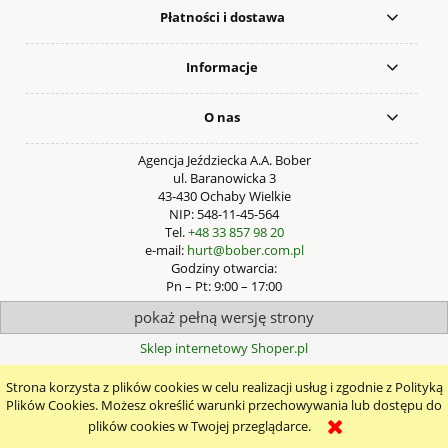
Płatności i dostawa
Informacje
O nas
Agencja Jeździecka A.A. Bober
ul. Baranowicka 3
43-430 Ochaby Wielkie
NIP: 548-11-45-564
Tel.
+48 33 857 98 20
e-mail:
hurt@bober.com.pl
Godziny otwarcia:
Pn – Pt: 9:00 – 17:00
pokaż pełną wersję strony
Sklep internetowy Shoper.pl
Strona korzysta z plików cookies w celu realizacji usług i zgodnie z Polityką
Plików Cookies. Możesz określić warunki przechowywania lub dostępu do
plików cookies w Twojej przeglądarce.