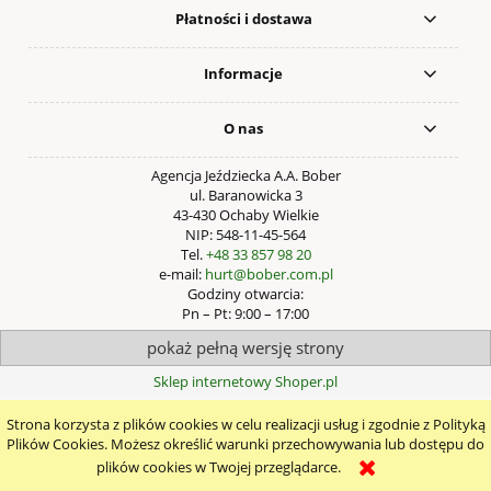
Płatności i dostawa
Informacje
O nas
Agencja Jeździecka A.A. Bober
ul. Baranowicka 3
43-430 Ochaby Wielkie
NIP: 548-11-45-564
Tel.
+48 33 857 98 20
e-mail:
hurt@bober.com.pl
Godziny otwarcia:
Pn – Pt: 9:00 – 17:00
pokaż pełną wersję strony
Sklep internetowy Shoper.pl
Strona korzysta z plików cookies w celu realizacji usług i zgodnie z Polityką
Plików Cookies. Możesz określić warunki przechowywania lub dostępu do
plików cookies w Twojej przeglądarce.