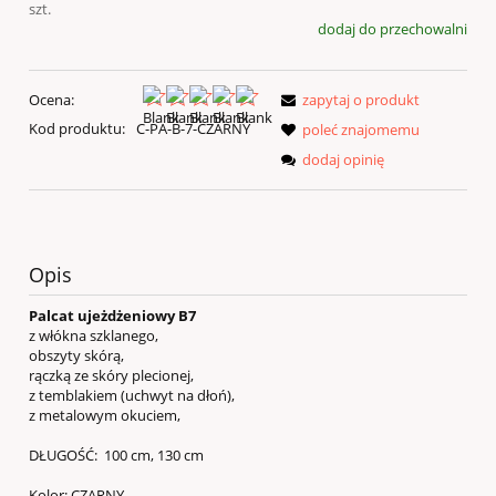
szt.
dodaj do przechowalni
Ocena:
zapytaj o produkt
Kod produktu:
C-PA-B-7-CZARNY
poleć znajomemu
dodaj opinię
Opis
Palcat ujeżdżeniowy B7
z włókna szklanego,
obszyty skórą,
rączką ze skóry plecionej,
z temblakiem (uchwyt na dłoń),
z metalowym okuciem,
DŁUGOŚĆ: 100 cm, 130 cm
Kolor: CZARNY