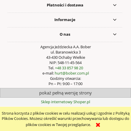
Płatności i dostawa
Informacje
O nas
Agencja Jeździecka A.A. Bober
ul. Baranowicka 3
43-430 Ochaby Wielkie
NIP: 548-11-45-564
Tel.
+48 33 857 98 20
e-mail:
hurt@bober.com.pl
Godziny otwarcia:
Pn – Pt: 9:00 – 17:00
pokaż pełną wersję strony
Sklep internetowy Shoper.pl
Strona korzysta z plików cookies w celu realizacji usług i zgodnie z Polityką
Plików Cookies. Możesz określić warunki przechowywania lub dostępu do
plików cookies w Twojej przeglądarce.