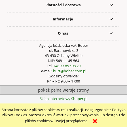
Płatności i dostawa
Informacje
O nas
Agencja Jeździecka A.A. Bober
ul. Baranowicka 3
43-430 Ochaby Wielkie
NIP: 548-11-45-564
Tel.
+48 33 857 98 20
e-mail:
hurt@bober.com.pl
Godziny otwarcia:
Pn – Pt: 9:00 – 17:00
pokaż pełną wersję strony
Sklep internetowy Shoper.pl
Strona korzysta z plików cookies w celu realizacji usług i zgodnie z Polityką
Plików Cookies. Możesz określić warunki przechowywania lub dostępu do
plików cookies w Twojej przeglądarce.