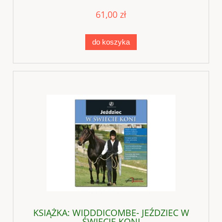
61,00 zł
do koszyka
KSIĄŻKA: WIDDDICOMBE- JEŹDZIEC W
ŚWIECIE KONI