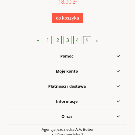
18,00 zł
do koszyka
«
1
2
3
4
5
»
Pomoc
Moje konto
Płatności i dostawa
Informacje
O nas
Agencja Jeździecka A.A. Bober
ul. Baranowicka 3